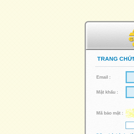
TRANG CHỨN
Email :
Mật khẩu :
Mã bảo mật :